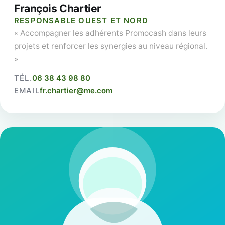
François Chartier
RESPONSABLE OUEST ET NORD
« Accompagner les adhérents Promocash dans leurs
projets et renforcer les synergies au niveau régional.
»
TÉL.
06 38 43 98 80
EMAIL
fr.chartier@me.com