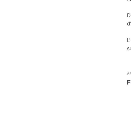
D
d
L
s
A
F