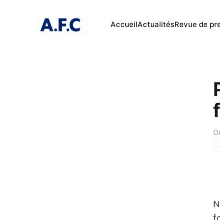
Accueil
Actualités
Revue de pr
D
N
f