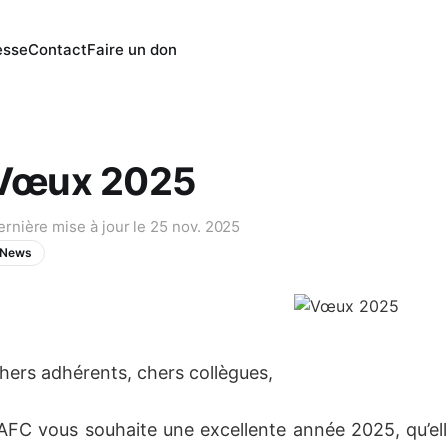
esse
Contact
Faire un don
Vœux 2025
ernière mise à jour le
25 nov. 2025
News
hers adhérents, chers collègues,
’AFC vous souhaite une excellente année 2025, qu’el