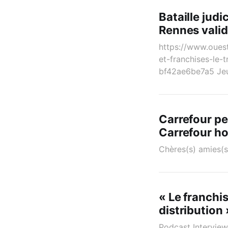
Bataille judi
Rennes valide
https://www.ouest
et-franchises-le-
bf42ae6be7a5 Jeu
Carrefour pe
Carrefour hor
Chères(s) amies(s
« Le franchi
distribution 
Podcast Intervie