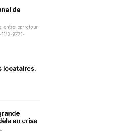
bunal de
e-entre-carrefour-
-11f0-9771-
 locataires.
 grande
dèle en crise
is