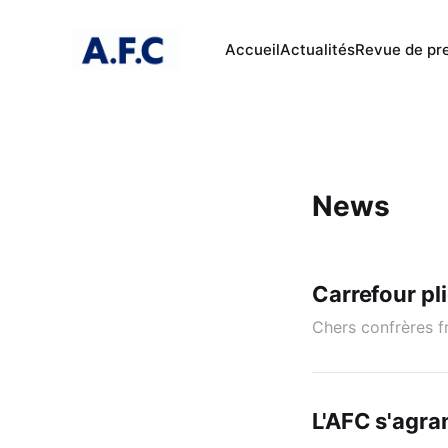
Accueil
Actualités
Revue de pr
News
Carrefour pl
Chers confrères f
L'AFC s'agra