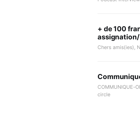
+ de 100 fra
assignation
Chers amis(ies), 
Communiqué o
COMMUNIQUE-OFF
circle