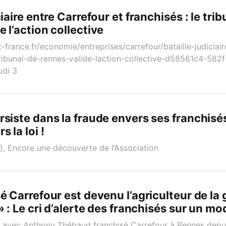
ciaire entre Carrefour et franchisés : le tri
 l’action collective
-france.fr/economie/entreprises/carrefour/bataille-judiciair
tribunal-de-rennes-valide-laction-collective-d58561c4-582f
di 3
rsiste dans la fraude envers ses franchisés
s la loi !
), Encore une découverte de l’Association
sé Carrefour est devenu l’agriculteur de la
» : Le cri d’alerte des franchisés sur un mo
w avec Anthony Thébaud franchisé Carrefour à Rennes depu