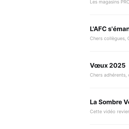
Les magasins PR
L'AFC s'éma
Chers collègues, 
Vœux 2025
Chers adhérents, 
La Sombre Vé
Cette vidéo revien